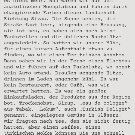
es nicht mehr. Nun waren wir auf dem
anatolischen Hochplateau und fuhren durch
changierende Farben dieser Landschaft
Richtung Sivas. Die Sonne schien, die
Straße fast leer, nirgends eine Bebauung,
sie ist neu, es haben sich noch keine
Tankstellen und die üblichen Rastplätze
angesiedelt. So hatten wir unsere Mühe,
für einen kurzen Aufenthalt etwas zu
finden, wo wir einen Tee trinken konnten.
Dann sahen wir in der Ferne einen Flachbau
und wir fuhren auf den Parkplatz, wo sonst
kein Auto stand. Draußen sengende Hitze,
drinnen im Laden angenehm kühl. Es war
kein Restaurant, oder Café, was wir
erwartet hatten. Es war ein großer
Einkaufsladen, der Produkte aus der Region
bot. Trockenobst, Sirup, „eau de cologne“
aus Tabak, „Lokum“, auch „Turkish Delight“
genannt, eingelegtes Gemüse in Gläsern.
Wir fragten nach Tee, den sie nicht fertig
hatten, aber einen Kaffee, einen
türkischen Mokka könnten Sie uns schnell