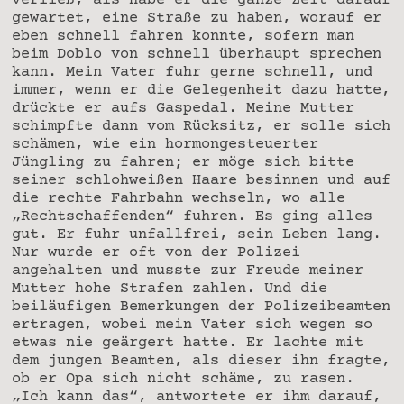
verließ, als habe er die ganze Zeit darauf
gewartet, eine Straße zu haben, worauf er
eben schnell fahren konnte, sofern man
beim Doblo von schnell überhaupt sprechen
kann. Mein Vater fuhr gerne schnell, und
immer, wenn er die Gelegenheit dazu hatte,
drückte er aufs Gaspedal. Meine Mutter
schimpfte dann vom Rücksitz, er solle sich
schämen, wie ein hormongesteuerter
Jüngling zu fahren; er möge sich bitte
seiner schlohweißen Haare besinnen und auf
die rechte Fahrbahn wechseln, wo alle
„Rechtschaffenden“ fuhren. Es ging alles
gut. Er fuhr unfallfrei, sein Leben lang.
Nur wurde er oft von der Polizei
angehalten und musste zur Freude meiner
Mutter hohe Strafen zahlen. Und die
beiläufigen Bemerkungen der Polizeibeamten
ertragen, wobei mein Vater sich wegen so
etwas nie geärgert hatte. Er lachte mit
dem jungen Beamten, als dieser ihn fragte,
ob er Opa sich nicht schäme, zu rasen.
„Ich kann das“, antwortete er ihm darauf,